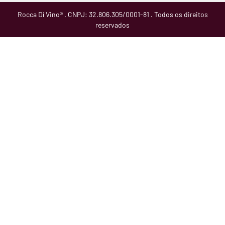
Rocca Dí Vino® . CNPJ: 32.806.305/0001-81 . Todos os direitos
reservados