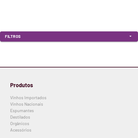
arrow_drop_down
FILTROS
Produtos
Vinhos Importados
Vinhos Nacionais
Espumantes
Destilados
Orgânicos
Acessórios