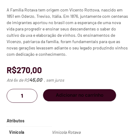
A Família Rotava tem origem com Vicento Rottova, nascido em
1851 em Oderzo, Treviso, Itália. Em 1876, juntamente com centenas
de imigrantes aportou no brasil com a esperança de uma nova
vida para progredir e ensinar seus descendentes o saber do
cultivo da uva e elaboração de vinhos. Os ensinamentos de
Vicenzo, patriarca da família, foram fundamentais para que as
novas gerações levassem adiante o seu legado produzindo vinhos
com dedicação e conhecimento.
R$
270,00
45,00
Até 6x de
R$
, sem juros
Vinho
Adicionar no carrinho
Rosé
Fino
Seco
Rotava
Kit
com
6
quantidade
Vinícola
Vinicola Rotava