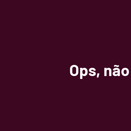
Vinhos Nacionais
Vinhos Importados
Ops, não
Espumantes nacionais e
Acessórios para bebidas e
importados
Bebidas orgânicas
gastronomia